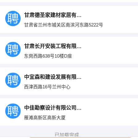
甘肃德圣家建材家居有限公司
甘肃省兰州市城关区南滨河东路5222号
甘肃长开安装工程有限公司
东岗西路638号10楼D座
中宜森和建设发展有限公司
西津西路16号兰州中心
中佳勘察设计有限公司甘肃分公司
雁滩高新区高新大厦
已加载完成